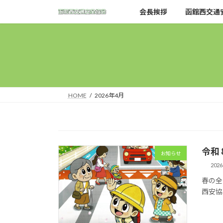
コ
ナ
会長挨拶
函館西交通
ン
ビ
テ
ゲ
ン
ー
ツ
シ
へ
ョ
ス
ン
キ
に
HOME
2026年4月
ッ
移
プ
動
令和
お知らせ
202
春の全
西安協